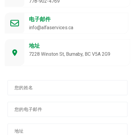
778-902-4769
电子邮件
info@alfaservices.ca
地址
7228 Winston St, Burnaby, BC V5A 2G9